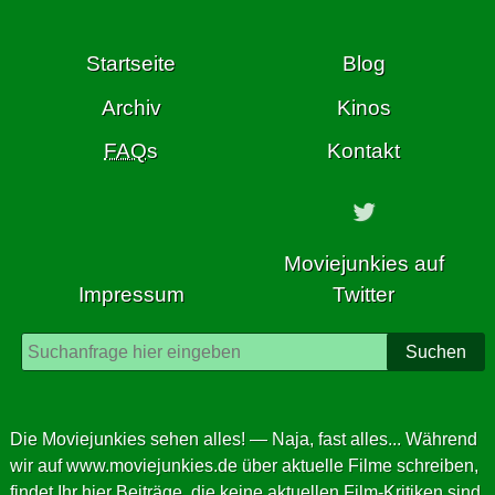
springe
zum
Startseite
Blog
Inhalt
dieser
Archiv
Kinos
Seite
FAQ
s
Kontakt
Moviejunkies auf
Impressum
Twitter
Suchen
Die Moviejunkies sehen alles! — Naja, fast alles... Während
wir auf
www.moviejunkies.de
über aktuelle Filme schreiben,
findet Ihr hier Beiträge, die keine aktuellen Film-Kritiken sind,