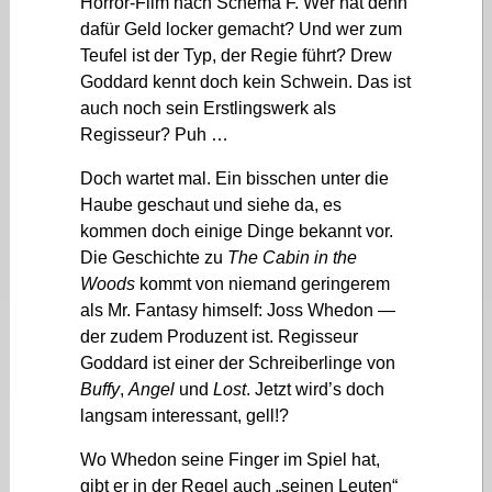
Horror-Film nach Schema F. Wer hat denn
dafür Geld locker gemacht? Und wer zum
Teufel ist der Typ, der Regie führt? Drew
Goddard kennt doch kein Schwein. Das ist
auch noch sein Erstlingswerk als
Regisseur? Puh …
Doch wartet mal. Ein bisschen unter die
Haube geschaut und siehe da, es
kommen doch einige Dinge bekannt vor.
Die Geschichte zu
The Cabin in the
Woods
kommt von niemand geringerem
als Mr. Fantasy himself: Joss Whedon —
der zudem Produzent ist. Regisseur
Goddard ist einer der Schreiberlinge von
Buffy
,
Angel
und
Lost
. Jetzt wird’s doch
langsam interessant, gell!?
Wo Whedon seine Finger im Spiel hat,
gibt er in der Regel auch „seinen Leuten“