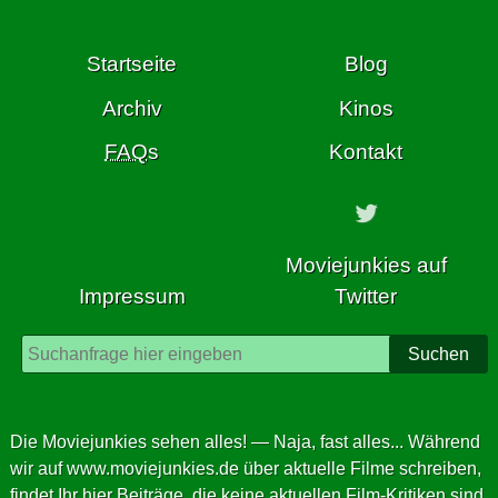
springe
zum
Startseite
Blog
Inhalt
dieser
Archiv
Kinos
Seite
FAQ
s
Kontakt
Moviejunkies auf
Impressum
Twitter
Suchen
Die Moviejunkies sehen alles! — Naja, fast alles... Während
wir auf
www.moviejunkies.de
über aktuelle Filme schreiben,
findet Ihr hier Beiträge, die keine aktuellen Film-Kritiken sind,