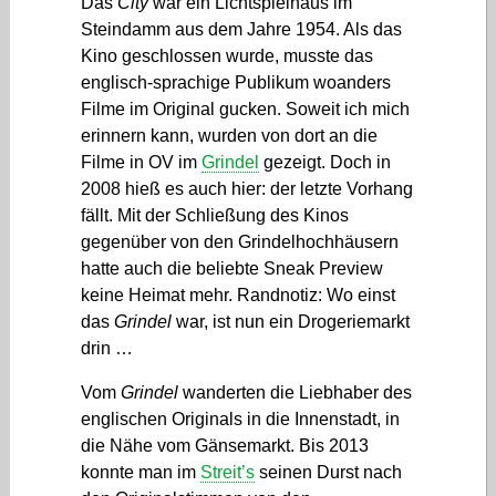
Das
City
war ein Lichtspielhaus im
Steindamm aus dem Jahre 1954. Als das
Kino geschlossen wurde, musste das
englisch-sprachige Publikum woanders
Filme im Original gucken. Soweit ich mich
erinnern kann, wurden von dort an die
Filme in OV im
Grindel
gezeigt. Doch in
2008 hieß es auch hier: der letzte Vorhang
fällt. Mit der Schließung des Kinos
gegenüber von den Grindelhochhäusern
hatte auch die beliebte Sneak Preview
keine Heimat mehr. Randnotiz: Wo einst
das
Grindel
war, ist nun ein Drogeriemarkt
drin …
Vom
Grindel
wanderten die Liebhaber des
englischen Originals in die Innenstadt, in
die Nähe vom Gänsemarkt. Bis 2013
konnte man im
Streit’s
seinen Durst nach