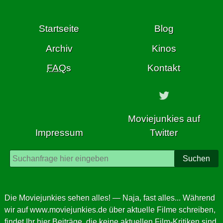
springe
zum
Startseite
Blog
Inhalt
dieser
Archiv
Kinos
Seite
FAQ
s
Kontakt
Moviejunkies auf
Impressum
Twitter
Suchen
Die Moviejunkies sehen alles! — Naja, fast alles... Während
wir auf
www.moviejunkies.de
über aktuelle Filme schreiben,
findet Ihr hier Beiträge, die keine aktuellen Film-Kritiken sind,