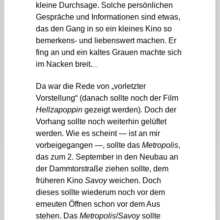
kleine Durchsage. Solche persönlichen
Gespräche und Informationen sind etwas,
das den Gang in so ein kleines Kino so
bemerkens- und liebenswert machen. Er
fing an und ein kaltes Grauen machte sich
im Nacken breit.
Movie Carol (2015)
Da war die Rede von „vorletzter
Vorstellung“ (danach sollte noch der Film
Hellzapoppin
gezeigt werden). Doch der
Vorhang sollte noch weiterhin gelüftet
werden. Wie es scheint — ist an mir
vorbeigegangen —, sollte das
Metropolis
,
das zum 2. September in den Neubau an
der Dammtorstraße ziehen sollte, dem
früheren Kino
Savoy
weichen. Doch
dieses sollte wiederum noch vor dem
erneuten Öffnen schon vor dem Aus
stehen. Das
Metropolis
/
Savoy
sollte