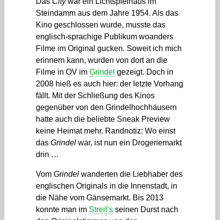
Das
City
war ein Lichtspielhaus im
Steindamm aus dem Jahre 1954. Als das
Kino geschlossen wurde, musste das
englisch-sprachige Publikum woanders
Filme im Original gucken. Soweit ich mich
erinnern kann, wurden von dort an die
Filme in OV im
Grindel
gezeigt. Doch in
2008 hieß es auch hier: der letzte Vorhang
fällt. Mit der Schließung des Kinos
gegenüber von den Grindelhochhäusern
hatte auch die beliebte Sneak Preview
keine Heimat mehr. Randnotiz: Wo einst
das
Grindel
war, ist nun ein Drogeriemarkt
drin …
Vom
Grindel
wanderten die Liebhaber des
englischen Originals in die Innenstadt, in
die Nähe vom Gänsemarkt. Bis 2013
konnte man im
Streit’s
seinen Durst nach