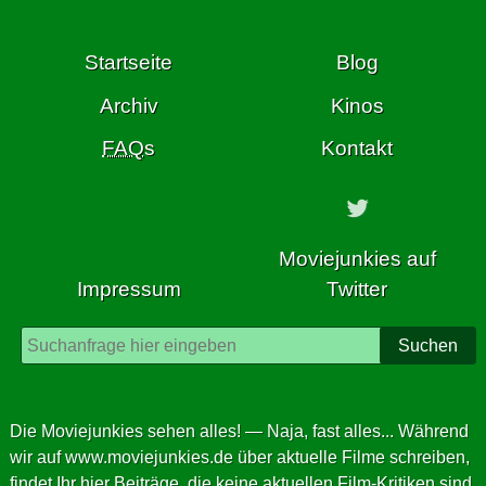
springe
zum
Startseite
Blog
Inhalt
dieser
Archiv
Kinos
Seite
FAQ
s
Kontakt
Moviejunkies auf
Impressum
Twitter
Suchen
Die Moviejunkies sehen alles! — Naja, fast alles... Während
wir auf
www.moviejunkies.de
über aktuelle Filme schreiben,
findet Ihr hier Beiträge, die keine aktuellen Film-Kritiken sind,